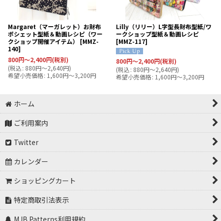
Margaret（マーガレット）お財布
Lilly（リリー）L字型長財布型紙/ワ
ポシェット型紙＆動画レシピ（ワー
ークショップ型紙＆動画レシピ
クショップ開催アイテム）
[
MMZ-
[
MMZ-117
]
140
]
800
円
～2,400
円
(税別)
800
円
～2,400
円
(税別)
(
税込
:
880
円
～2,640
円
)
(
税込
:
880
円
～2,640
円
)
希望小売価格
:
1,600
円
～3,200
円
希望小売価格
:
1,600
円
～3,200
円
ホーム
ご利用案内
Twitter
カレンダー
ショッピングカート
特定商取引法表示
MJB Patterns利用規約