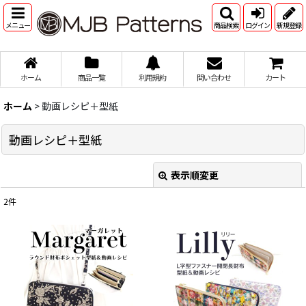
メニュー
商品検索
ログイン
新規登録
ホーム
商品一覧
利用規約
問い合わせ
カート
ホーム
>
動画レシピ＋型紙
動画レシピ＋型紙
表示順変更
閉じる
2
件
表示数
:
並び順
:
絞り込む