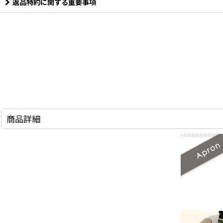
返品特約に関する重要事項
商品詳細