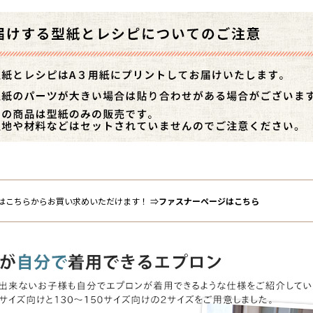
はこちらからお買い求めいただけます！ ⇒
ファスナーページはこちら