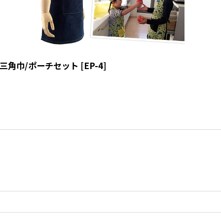
三角巾/ポーチセット
[
EP-4
]