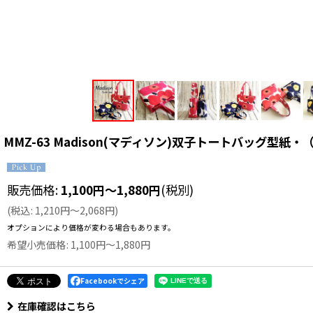
MMZ-63 Madison(マディソン)双子トートバッグ型紙
販売価格
:
1,100
円
～1,880
円
(税別)
(
税込
:
1,210
円
～2,068
円
)
オプションにより価格が変わる場合もあります。
希望小売価格
:
1,100
円
～1,880
円
Facebookでシェア
在庫確認はこちら