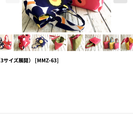
・（3サイズ展開）
[
MMZ-63
]