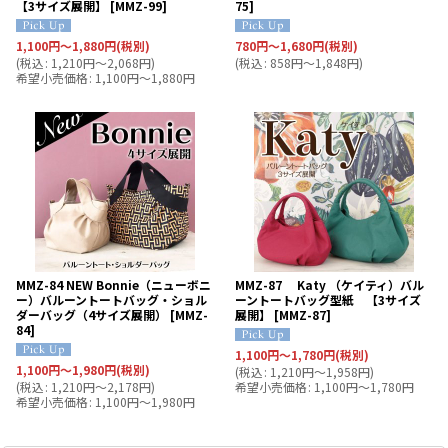
【3サイズ展開】
[
MMZ-99
]
75
]
1,100
円
～1,880
円
(税別)
780
円
～1,680
円
(税別)
(
税込
:
1,210
円
～2,068
円
)
(
税込
:
858
円
～1,848
円
)
希望小売価格
:
1,100
円
～1,880
円
MMZ-84 NEW Bonnie（ニューボニ
MMZ-87 Katy （ケイティ）バル
ー）バルーントートバッグ・ショル
ーントートバッグ型紙 【3サイズ
ダーバッグ（4サイズ展開）
[
MMZ-
展開】
[
MMZ-87
]
84
]
1,100
円
～1,780
円
(税別)
1,100
円
～1,980
円
(税別)
(
税込
:
1,210
円
～1,958
円
)
(
税込
:
1,210
円
～2,178
円
)
希望小売価格
:
1,100
円
～1,780
円
希望小売価格
:
1,100
円
～1,980
円