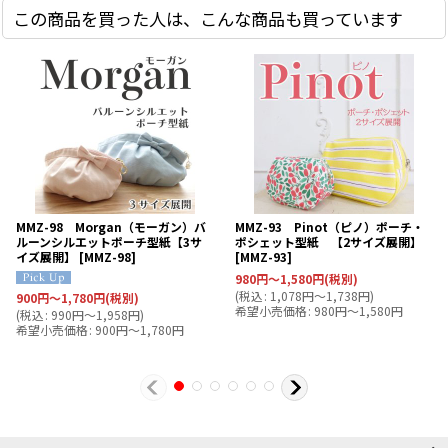
この商品を買った人は、こんな商品も買っています
MMZ-98 Morgan（モーガン）バ
MMZ-93 Pinot（ピノ）ポーチ・
ルーンシルエットポーチ型紙【3サ
ポシェット型紙 【2サイズ展開】
イズ展開】
[
MMZ-98
]
[
MMZ-93
]
980
円
～1,580
円
(税別)
(
税込
:
1,078
円
～1,738
円
)
900
円
～1,780
円
(税別)
希望小売価格
:
980
円
～1,580
円
(
税込
:
990
円
～1,958
円
)
希望小売価格
:
900
円
～1,780
円