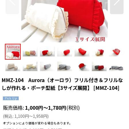
MMZ-104 Aurora（オーロラ）フリル付き＆フリルな
しが作れる・ポーチ型紙【3サイズ展開】
[
MMZ-104
]
販売価格
:
1,000
円
～1,780
円
(税別)
(
税込
:
1,100
円
～1,958
円
)
オプションにより価格が変わる場合もあります。