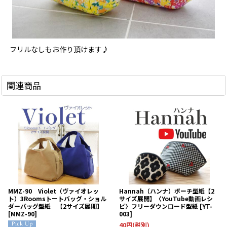
フリルなしもお作り頂けます♪
関連商品
MMZ-90 Violet（ヴァイオレッ
Hannah（ハンナ）ポーチ型紙【2
ト）3Roomsトートバッグ・ショル
サイズ展開】〈YouTube動画レシ
ダーバッグ型紙 【2サイズ展開】
ピ〉フリーダウンロード型紙
[
YT-
[
MMZ-90
]
003
]
40
円
(税別)