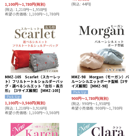
(
税込
:
44
円
)
1,100
円
～1,780
円
(税別)
(
税込
:
1,210
円
～1,958
円
)
希望小売価格
:
1,100
円
～1,780
円
MMZ-105 Scarlet（スカーレッ
MMZ-98 Morgan（モーガン）バ
ト）フリルトート＆ショルダーバッ
ルーンシルエットポーチ型紙【3サ
グ・選べるシルエット「台形・長方
イズ展開】
[
MMZ-98
]
形」【3サイズ展開】
[
MMZ-105
]
900
円
～1,780
円
(税別)
1,100
円
～3,560
円
(税別)
(
税込
:
990
円
～1,958
円
)
(
税込
:
1,210
円
～3,916
円
)
希望小売価格
:
900
円
～1,780
円
希望小売価格
:
1,100
円
～3,560
円