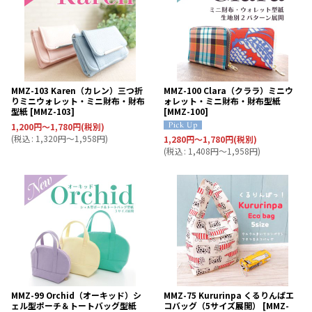
MMZ-103 Karen（カレン）三つ折
MMZ-100 Clara（クララ）ミニウ
りミニウォレット・ミニ財布・財布
ォレット・ミニ財布・財布型紙
型紙
[
MMZ-103
]
[
MMZ-100
]
1,200
円
～1,780
円
(税別)
(
税込
:
1,320
円
～1,958
円
)
1,280
円
～1,780
円
(税別)
(
税込
:
1,408
円
～1,958
円
)
MMZ-99 Orchid（オーキッド）シ
MMZ-75 Kururinpa くるりんぱエ
ェル型ポーチ＆トートバッグ型紙
コバッグ（5サイズ展開）
[
MMZ-