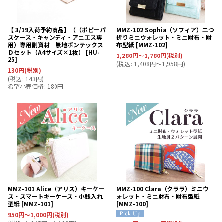
【 3/19入荷予約商品】（（ポピーパ
MMZ-102 Sophia（ソフィア）二つ
スケース・キャンディ・アニエス専
折りミニウォレット・ミニ財布・財
用）専用副資材 無地ボンテックス
布型紙
[
MMZ-102
]
Ｄセット（A4サイズ×1枚）
[
HU-
1,280
円
～1,780
円
(税別)
25
]
(
税込
:
1,408
円
～1,958
円
)
130
円
(税別)
(
税込
:
143
円
)
希望小売価格
:
180
円
MMZ-101 Alice（アリス）キーケー
MMZ-100 Clara（クララ）ミニウ
ス・スマートキーケース・小銭入れ
ォレット・ミニ財布・財布型紙
型紙
[
MMZ-101
]
[
MMZ-100
]
950
円
～1,000
円
(税別)