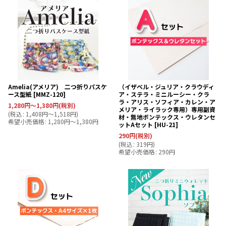
Amelia(アメリア) 二つ折りパスケ
（イザベル・ジュリア・クラウディ
ース型紙
[
MMZ-120
]
ア・ステラ・ミニルーシー・クラ
ラ・アリス・ソフィア・カレン・ア
1,280
円
～1,380
円
(税別)
メリア・ライラック専用）専用副資
(
税込
:
1,408
円
～1,518
円
)
材・無地ボンテックス・ウレタンセ
希望小売価格
:
1,280
円
～1,380
円
ットAセット
[
HU-21
]
290
円
(税別)
(
税込
:
319
円
)
希望小売価格
:
290
円