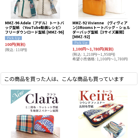
MMZ-96 Adele（アデル）トートバ
MMZ-92 Vivienne (ヴィヴィア
ッグ型紙 〈YouTube動画レシピ〉
ン)3Roomsトートバッグ・ショル
フリーダウンロード型紙
[
MMZ-96
]
ダーバッグ型紙【3サイズ展開】
[
MMZ-92
]
100
円
(税別)
1,100
円
～1,780
円
(税別)
(
税込
:
110
円
)
(
税込
:
1,210
円
～1,958
円
)
希望小売価格
:
1,100
円
～1,780
円
この商品を買った人は、こんな商品も買っています