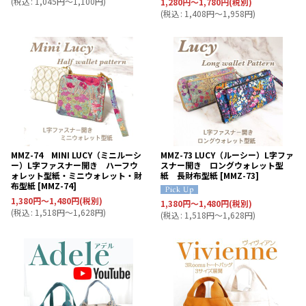
(
税込
:
1,045
円
～1,100
円
)
1,280
円
～1,780
円
(税別)
(
税込
:
1,408
円
～1,958
円
)
MMZ-74 MINI LUCY（ミニルーシ
MMZ-73 LUCY（ルーシー）L字ファ
ー）L字ファスナー開き ハーフウ
スナー開き ロングウォレット型
ォレット型紙・ミニウォレット・財
紙 長財布型紙
[
MMZ-73
]
布型紙
[
MMZ-74
]
1,380
円
～1,480
円
(税別)
1,380
円
～1,480
円
(税別)
(
税込
:
1,518
円
～1,628
円
)
(
税込
:
1,518
円
～1,628
円
)