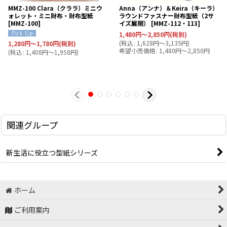
MMZ-100 Clara（クララ）ミニウ
Anna（アンナ）＆Keira（キーラ）
ォレット・ミニ財布・財布型紙
ラウンドファスナー財布型紙（2サ
[
MMZ-100
]
イズ展開）
[
MMZ-112・113
]
1,480
円
～2,850
円
(税別)
(
税込
:
1,628
円
～3,135
円
)
1,280
円
～1,780
円
(税別)
希望小売価格
:
1,480
円
～2,850
円
(
税込
:
1,408
円
～1,958
円
)
関連グループ
新生活に役立つ型紙シリーズ
ホーム
ご利用案内