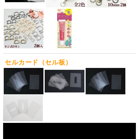
セルカード（
セル板
）