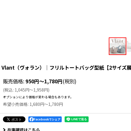
Vlant（ヴォラン）｜フリルトートバッグ型紙【2サイズ
販売価格
:
950
円
～1,780
円
(税別)
(
税込
:
1,045
円
～1,958
円
)
オプションにより価格が変わる場合もあります。
希望小売価格
:
1,680
円
～1,780
円
Facebookでシェア
在庫確認はこちら