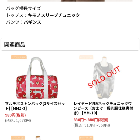
バッグ横長サイズ
トップス：
キモノスリーブチュニック
パンツ：
パギンス
関連商品
マルチボストンバッグ[3サイズセッ
レイヤード風Vネックチュニックワ
ト]
[
MMZ-3
]
ンピース（おまけ：授乳服仕様書付
き）
[
MM-10
]
980
円
(税別)
830
円
～880
円
(税別)
(
税込
:
1,078
円
)
(
税込
:
913
円
～968
円
)