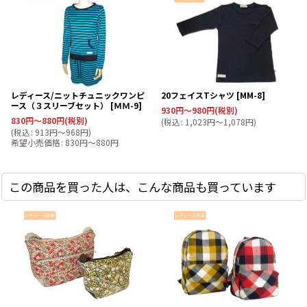
レディース/ニットチュニックワンピ
20フェイスTシャツ
[
MM-8
]
ース（３スリーブセット）
[
ＭＭ-9
]
930
円
～980
円
(税別)
830
円
～880
円
(税別)
(
税込
:
1,023
円
～1,078
円
)
(
税込
:
913
円
～968
円
)
希望小売価格
:
830
円
～880
円
この商品を買った人は、こんな商品も買っています