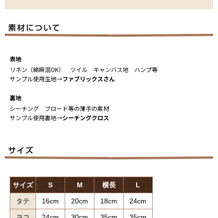
表地
リネン（綿麻混OK） ツイル キャンバス地 ハンプ等
サンプル使用生地→
ファブリックスさん
裏地
シーチング ブロード等の薄手の素材
サンプル使用裏地→
シーチングクロス
サイズ
S
M
横長
L
タテ
16cm
20cm
18cm
24cm
ヨコ
24cm
30cm
35cm
35cm