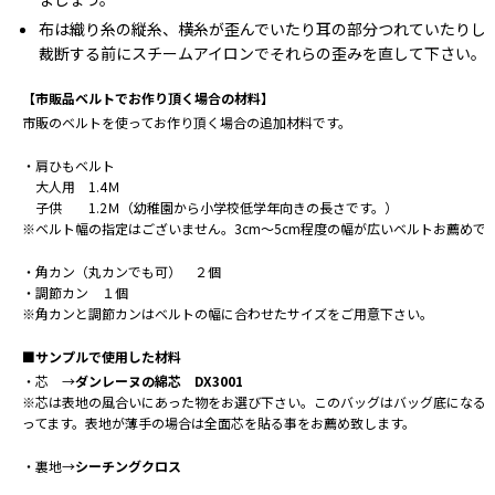
布は織り糸の縦糸、横糸が歪んでいたり耳の部分つれていたりし
裁断する前にスチームアイロンでそれらの歪みを直して下さい。
【市販品ベルトでお作り頂く場合の材料】
市販のベルトを使ってお作り頂く場合の追加材料です。
・肩ひもベルト
大人用 1.4Ｍ
子供 1.2Ｍ（幼稚園から小学校低学年向きの長さです。）
※ベルト幅の指定はございません。3cm〜5cm程度の幅が広いベルトお薦めで
・角カン（丸カンでも可） ２個
・調節カン １個
※角カンと調節カンはベルトの幅に合わせたサイズをご用意下さい。
■サンプルで使用した材料
・芯 →
ダンレーヌの綿芯 DX3001
※芯は表地の風合いにあった物をお選び下さい。このバッグはバッグ底になる
ってます。表地が薄手の場合は全面芯を貼る事をお薦め致します。
・裏地→
シーチングクロス