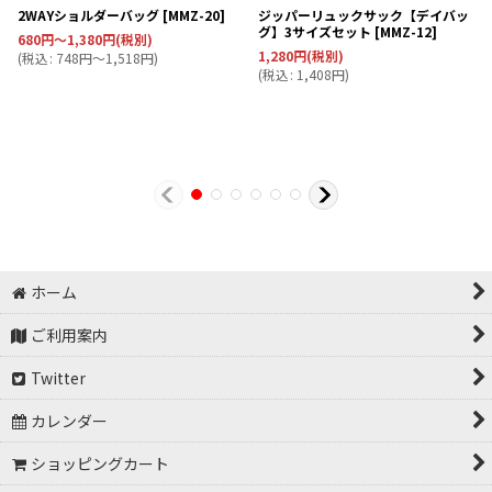
2WAYショルダーバッグ
[
MMZ-20
]
ジッパーリュックサック【デイバッ
グ】3サイズセット
[
MMZ-12
]
680
円
～1,380
円
(税別)
1,280
円
(税別)
(
税込
:
748
円
～1,518
円
)
(
税込
:
1,408
円
)
ホーム
ご利用案内
Twitter
カレンダー
ショッピングカート