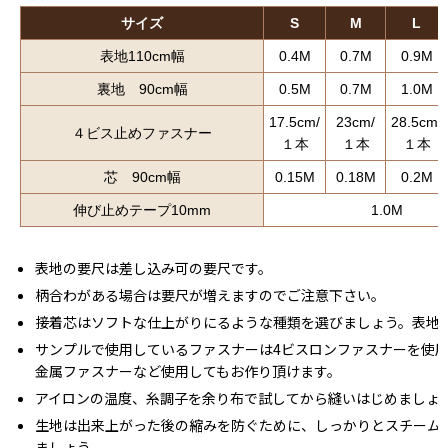
サイズ
S
M
L
表地110cm幅
0.4M
0.7M
0.9M
裏地 90cm幅
0.5M
0.7M
1.0M
17.5cm/
23cm/
28.5cm/
４ビス止めファスナー
１本
１本
１本
芯 90cm幅
0.15M
0.18M
0.2M
伸び止めテープ10mm
1.0M
表地の要尺は差し込み可の要尺です。
柄合わがある場合は要尺が増えますのでご注意下さい。
接着芯はソフトな仕上がりにるような種類を選びましょう。表地
サンプルで使用しているファスナーは4ビスロンファスナーを使
金属ファスナーなど使用してもお作り頂けます。
アイロンの温度、糸調子を余り布で試してから縫いはじめましょ
生地は出来上がった後の縮みを防ぐために、しっかりとスチーム
ましょう。