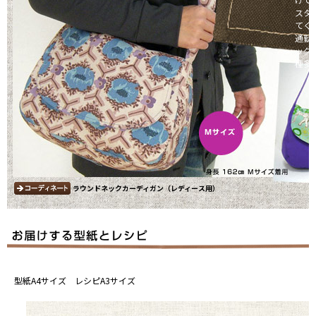
スタ
てく
通勤
ッグ
種多
ラウンドネックカーディガン（レディース用）
型紙A4サイズ レシピA3サイズ