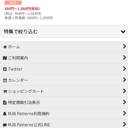
880
円
～1,880
円
(税別)
(
税込
:
968
円
～2,068
円
)
希望小売価格
:
880
円
～1,880
円
特集で絞り込む
ホーム
Kids Pattern
ご利用案内
新生活に役立つ型紙シリーズ
Twitter
カレンダー
ショッピングカート
特定商取引法表示
MJB Patterns利用規約
MJB Patterns公式LINE