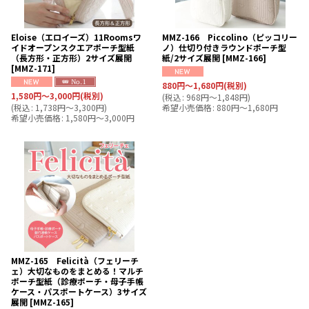
Eloise（エロイーズ）11Roomsワ
MMZ-166 Piccolino（ピッコリー
イドオープンスクエアポーチ型紙
ノ）仕切り付きラウンドポーチ型
（長方形・正方形）2サイズ展開
紙/2サイズ展開
[
MMZ-166
]
[
MMZ-171
]
880
円
～1,680
円
(税別)
1,580
円
～3,000
円
(税別)
(
税込
:
968
円
～1,848
円
)
(
税込
:
1,738
円
～3,300
円
)
希望小売価格
:
880
円
～1,680
円
希望小売価格
:
1,580
円
～3,000
円
MMZ-165 Felicità（フェリーチ
ェ）大切なものをまとめる！マルチ
ポーチ型紙（診療ポーチ・母子手帳
ケース・パスポートケース）3サイズ
展開
[
MMZ-165
]