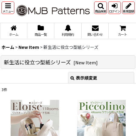
メニュー
商品検索
ログイン
新規登録
ホーム
商品一覧
利用規約
問い合わせ
カート
ホーム
>
New Item
>
新生活に役立つ型紙シリーズ
新生活に役立つ型紙シリーズ
[
New Item
]
表示順変更
閉じる
3
件
表示数
:
並び順
:
絞り込む