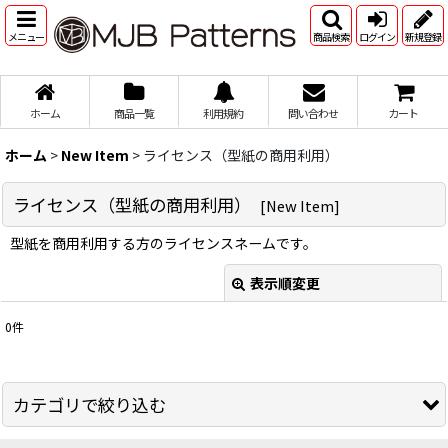
メニュー
商品検索
ログイン
新規登録
ホーム
商品一覧
利用規約
問い合わせ
カート
ホーム
>
New Item
>
ライセンス（型紙の商用利用）
ライセンス（型紙の商用利用）
[
New Item
]
型紙を商用利用する方のライセンスネームです。
表示順変更
閉じる
0
件
サブカテゴリ
:
表示数
:
カテゴリで絞り込む