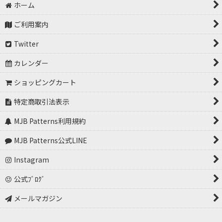
並び順
:
ホーム
ライセンス（型紙の商用利用） (全商品)
ご利用案内
永久ライセンス
絞り込む
Twitter
ノーマルライセンス
カレンダー
ショッピングカート
特定商取引法表示
MJB Patterns利用規約
MJB Patterns公式LINE
Instagram
公式ﾌﾞﾛｸﾞ
メールマガジン