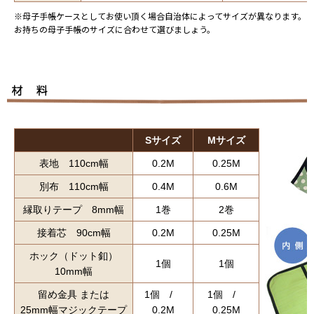
※母子手帳ケースとしてお使い頂く場合自治体によってサイズが異なります。
お持ちの母子手帳のサイズに合わせて選びましょう。
Sサイズ
Mサイズ
表地 110cm幅
0.2M
0.25M
別布 110cm幅
0.4M
0.6M
縁取りテープ 8mm幅
1巻
2巻
接着芯 90cm幅
0.2M
0.25M
ホック（ドット釦）
1個
1個
10mm幅
留め金具 または
1個 /
1個 /
25mm幅マジックテープ
0.2M
0.25M