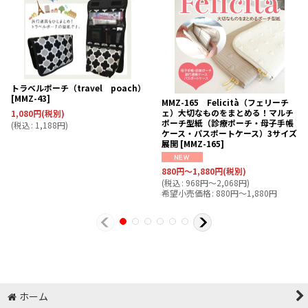
トラベルポーチ（travel poach）
[
MMZ-43
]
MMZ-165 Felicità（フェリーチ
ェ）大切なものをまとめる！マルチ
1,080
円
(税別)
ポーチ型紙（診療ポーチ・母子手帳
(
税込
:
1,188
円
)
ケース・パスポートケース）3サイズ
展開
[
MMZ-165
]
880
円
～1,880
円
(税別)
(
税込
:
968
円
～2,068
円
)
希望小売価格
:
880
円
～1,880
円
ホーム