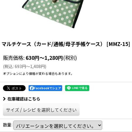
マルチケース（カード/通帳/母子手帳ケース）
[
MMZ-15
]
販売価格
:
630
円
～1,280
円
(税別)
(
税込
:
693
円
～1,408
円
)
オプションにより価格が変わる場合もあります。
Facebookでシェア
在庫確認はこちら
サイズ
/
レシピ
を選択してください
数量
: