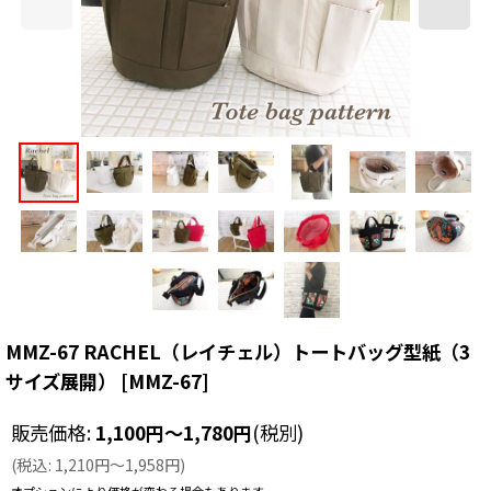
MMZ-67 RACHEL（レイチェル）トートバッグ型紙（3
サイズ展開）
[
MMZ-67
]
販売価格
:
1,100
円
～1,780
円
(税別)
(
税込
:
1,210
円
～1,958
円
)
オプションにより価格が変わる場合もあります。