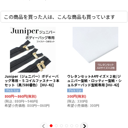
この商品を買った人は、こんな商品も買っています
Juniper（ジュニパー）ボディーバ
ウレタンセットA4サイズ×２枚/ジ
ッグ専用・５コイルファスナー３本
ュニパー型紙・ロッティー型紙・シ
セット（黒/580番色）
[
HU-41
]
ョルダーパッド型紙専用
[
HU-42
]
800
円
～860
円
(税別)
300
円
(税別)
(
税込
:
880
円
～946
円
)
(
税込
:
330
円
)
希望小売価格
:
800
円
～860
円
希望小売価格
:
300
円