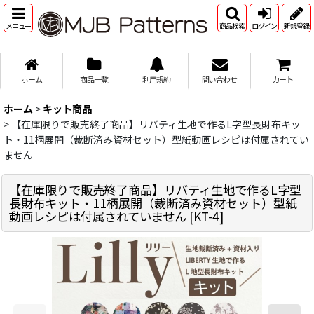
メニュー
商品検索
ログイン
新規登録
ホーム
商品一覧
利用規約
問い合わせ
カート
ホーム
>
キット商品
>
【在庫限りで販売終了商品】リバティ生地で作るL字型長財布キッ
ト・11柄展開（裁断済み資材セット）型紙動画レシピは付属されてい
ません
【在庫限りで販売終了商品】リバティ生地で作るL字型
長財布キット・11柄展開（裁断済み資材セット）型紙
動画レシピは付属されていません
[
KT-4
]