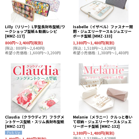
Lilly（リリー）L字型長財布型紙/ワ
Isabelle（イザベル）ファスナー開
ークショップ型紙＆動画レシピ
閉・ジュエリーケース＆ジュエリー
[
MMZ-117
]
ポーチ型紙
[
MMZ-133
]
800
円
～2,400
円
(税別)
1,380
円
～1,480
円
(税別)
(
税込
:
880
円
～2,640
円
)
(
税込
:
1,518
円
～1,628
円
)
希望小売価格
:
1,600
円
～3,200
円
希望小売価格
:
1,380
円
～1,480
円
Claudia（クラウディア）フラグメ
Melanie（メラニー）クルっと巻い
ントケース型紙・スリム長財布型紙
て収納・ジュエリーケース＆ジュエ
[
MMZ-127
]
リーポーチ型紙
[
MMZ-132
]
1,380
円
～1,480
円
(税別)
(
税込
:
1,518
円
～1,628
円
)
1,400
円
～1,480
円
(税別)