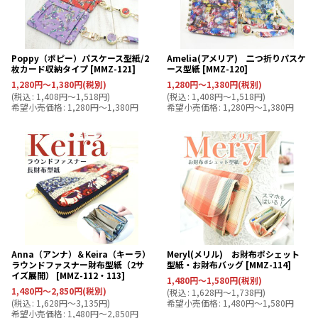
Poppy（ポピー）パスケース型紙/2
Amelia(アメリア) 二つ折りパスケ
枚カード収納タイプ
[
MMZ-121
]
ース型紙
[
MMZ-120
]
1,280
円
～1,380
円
(税別)
1,280
円
～1,380
円
(税別)
(
税込
:
1,408
円
～1,518
円
)
(
税込
:
1,408
円
～1,518
円
)
希望小売価格
:
1,280
円
～1,380
円
希望小売価格
:
1,280
円
～1,380
円
Anna（アンナ）＆Keira（キーラ）
Meryl(メリル) お財布ポシェット
ラウンドファスナー財布型紙（2サ
型紙・お財布バッグ
[
MMZ-114
]
イズ展開）
[
MMZ-112・113
]
1,480
円
～1,580
円
(税別)
1,480
円
～2,850
円
(税別)
(
税込
:
1,628
円
～1,738
円
)
(
税込
:
1,628
円
～3,135
円
)
希望小売価格
:
1,480
円
～1,580
円
希望小売価格
:
1,480
円
～2,850
円