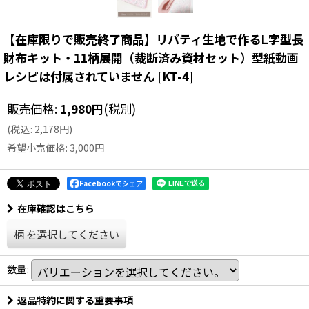
【在庫限りで販売終了商品】リバティ生地で作るL字型長
財布キット・11柄展開（裁断済み資材セット）型紙動画
レシピは付属されていません
[
KT-4
]
販売価格
:
1,980
円
(税別)
(
税込
:
2,178
円
)
希望小売価格
:
3,000
円
Facebookでシェア
在庫確認はこちら
柄
を選択してください
数量
:
返品特約に関する重要事項