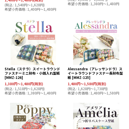
希望小売価格
:
1,380
円
～1,480
円
(
税込
:
1,540
円
～1,628
円
)
希望小売価格
:
1,400
円
～1,480
円
Stella（ステラ）スイートラウンド
Alessandra（アレッサンドラ）ス
ファスナーミニ財布・小銭入れ型紙
イートラウンドファスナー長財布型
[
MMZ-126
]
紙
[
MMZ-125
]
1,380
円
～1,480
円
(税別)
1,480
円
～1,580
円
(税別)
(
税込
:
1,518
円
～1,628
円
)
(
税込
:
1,628
円
～1,738
円
)
希望小売価格
:
1,380
円
～1,480
円
希望小売価格
:
1,480
円
～1,580
円