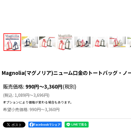
Magnolia(マグノリア)ニューム口金のトートバッグ・ノ
販売価格
:
990
円
～3,360
円
(税別)
(
税込
:
1,089
円
～3,696
円
)
オプションにより価格が変わる場合もあります。
希望小売価格
:
990
円
～3,360
円
Facebookでシェア