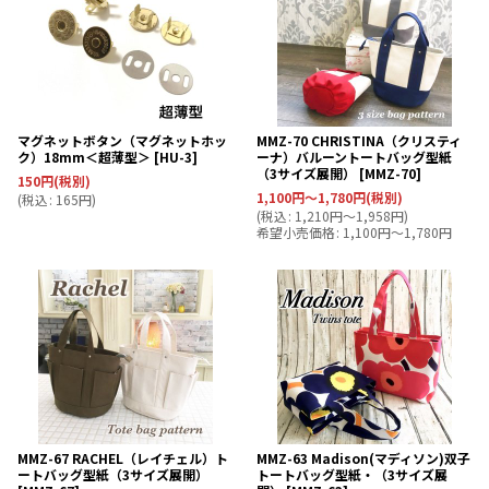
マグネットボタン（マグネットホッ
MMZ-70 CHRISTINA（クリスティ
ク）18mm＜超薄型＞
[
HU-3
]
ーナ）バルーントートバッグ型紙
（3サイズ展開）
[
MMZ-70
]
150
円
(税別)
1,100
円
～1,780
円
(税別)
(
税込
:
165
円
)
(
税込
:
1,210
円
～1,958
円
)
希望小売価格
:
1,100
円
～1,780
円
MMZ-67 RACHEL（レイチェル）ト
MMZ-63 Madison(マディソン)双子
ートバッグ型紙（3サイズ展開）
トートバッグ型紙・（3サイズ展