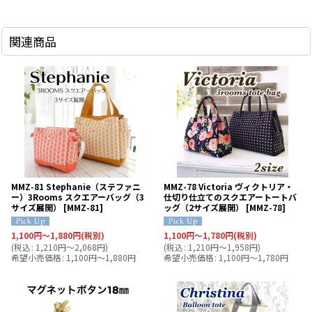
関連商品
MMZ-81 Stephanie（ステファニ
MMZ-78 Victoria ヴィクトリア・
ー）3Rooms スクエアーバッグ（3
仕切り仕立てのスクエアートートバ
サイズ展開）
[
MMZ-81
]
ッグ（2サイズ展開）
[
MMZ-78
]
1,100
円
～1,880
円
(税別)
1,100
円
～1,780
円
(税別)
(
税込
:
1,210
円
～2,068
円
)
(
税込
:
1,210
円
～1,958
円
)
希望小売価格
:
1,100
円
～1,880
円
希望小売価格
:
1,100
円
～1,780
円