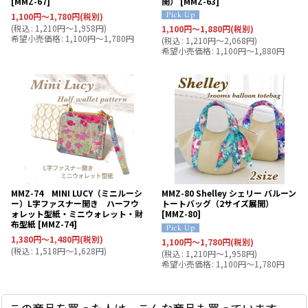
[
MMZ-67
]
開）
[
MMZ-63
]
1,100
円
～1,780
円
(税別)
(
税込
:
1,210
円
～1,958
円
)
1,100
円
～1,880
円
(税別)
希望小売価格
:
1,100
円
～1,780
円
(
税込
:
1,210
円
～2,068
円
)
希望小売価格
:
1,100
円
～1,880
円
MMZ-74 MINI LUCY（ミニルーシ
MMZ-80 Shelley シェリー バルーン
ー）L字ファスナー開き ハーフウ
トートバッグ（2サイズ展開）
ォレット型紙・ミニウォレット・財
[
MMZ-80
]
布型紙
[
MMZ-74
]
1,380
円
～1,480
円
(税別)
1,100
円
～1,780
円
(税別)
(
税込
:
1,518
円
～1,628
円
)
(
税込
:
1,210
円
～1,958
円
)
希望小売価格
:
1,100
円
～1,780
円