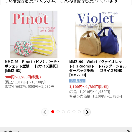
この商品を買った人は、こんな商品も買っています
MMZ-93 Pinot（ピノ）ポーチ・
MMZ-90 Violet（ヴァイオレッ
ポシェット型紙 【2サイズ展開】
ト）3Roomsトートバッグ・ショル
[
MMZ-93
]
ダーバッグ型紙 【2サイズ展開】
[
MMZ-90
]
980
円
～1,580
円
(税別)
(
税込
:
1,078
円
～1,738
円
)
希望小売価格
:
980
円
～1,580
円
1,100
円
～1,780
円
(税別)
(
税込
:
1,210
円
～1,958
円
)
希望小売価格
:
1,100
円
～1,780
円